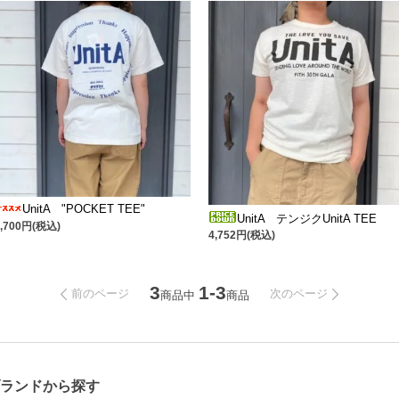
UnitA "POCKET TEE"
UnitA テンジクUnitA TEE
7,700円(税込)
4,752円(税込)
3
1-3
前のページ
次のページ
商品中
商品
ブランドから探す