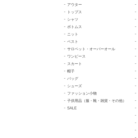
アウター
トップス
シャツ
ボトムス
ニット
ベスト
サロペット・オーバーオール
ワンピース
スカート
帽子
バッグ
シューズ
ファッション小物
子供用品（服・靴・雑貨・その他）
SALE