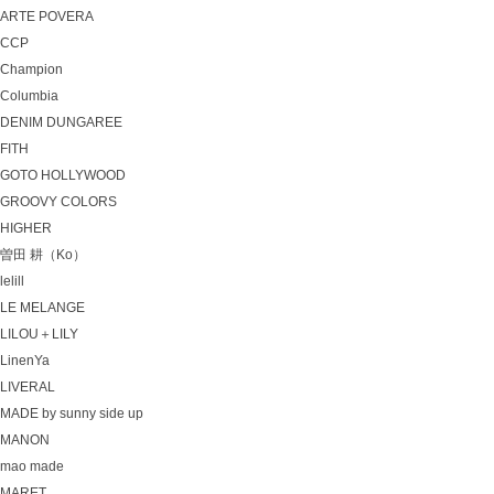
ARTE POVERA
CCP
Champion
Columbia
DENIM DUNGAREE
FITH
GOTO HOLLYWOOD
GROOVY COLORS
HIGHER
曽田 耕（Ko）
lelill
LE MELANGE
LILOU＋LILY
LinenYa
LIVERAL
MADE by sunny side up
MANON
mao made
MARET