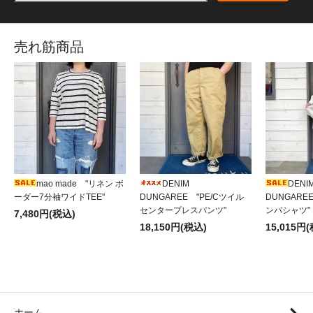
売れ筋商品
mao made "リネン ボ
DENIM
DENI
ーダー7分袖ワイドTEE"
DUNGAREE "PE/Cツイル
DUNGAR
センタープレスパンツ"
ンパシャツ"
7,480円(税込)
18,150円(税込)
15,015円
ホーム