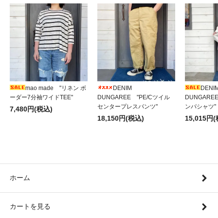
mao made "リネン ボ
DENIM
DENI
ーダー7分袖ワイドTEE"
DUNGAREE "PE/Cツイル
DUNGAR
センタープレスパンツ"
ンパシャツ"
7,480円(税込)
18,150円(税込)
15,015円
ホーム
カートを見る