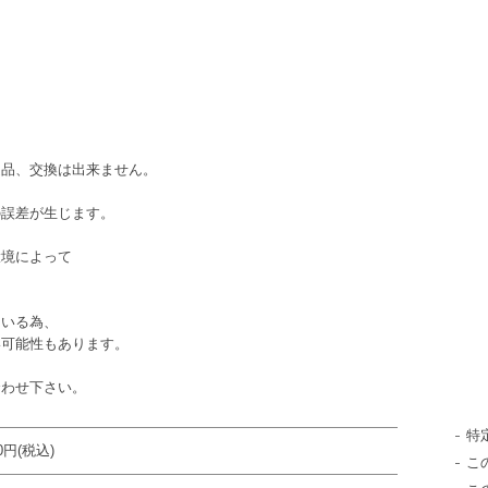
％
返品、交換は出来ません。
の誤差が生じます。
環境によって
ている為、
い可能性もあります。
合わせ下さい。
特
40円(税込)
こ