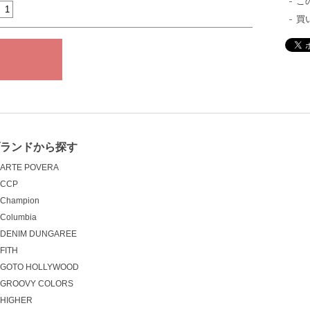
こ
買
ブランドから探す
ARTE POVERA
CCP
Champion
Columbia
DENIM DUNGAREE
FITH
GOTO HOLLYWOOD
GROOVY COLORS
HIGHER