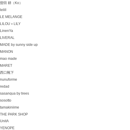
曽田 耕（Ko）
lelill
LE MELANGE
LILOU＋LILY
LinenYa
LIVERAL
MADE by sunny side up
MANON
mao made
MARET
西口靴下
nunuforme
redad
sasanqua by trees
sosotto
tamakiniime
THE PARK SHOP
UnitA
YENOPE