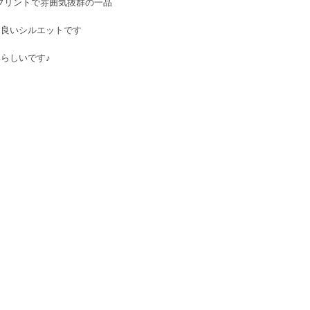
プリントで雰囲気抜群の一品
も良いシルエットです
らしいです♪