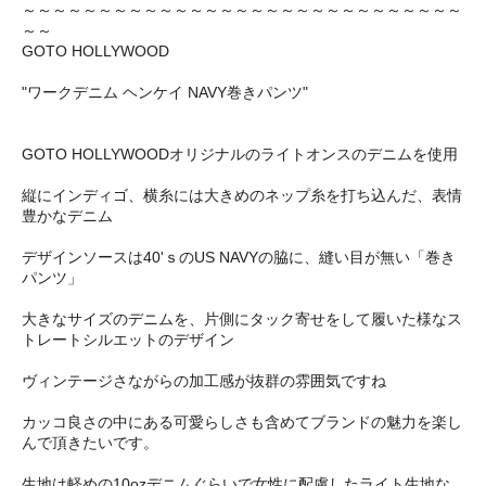
～～～～～～～～～～～～～～～～～～～～～～～～～～～～～
～～
GOTO HOLLYWOOD
"ワークデニム ヘンケイ NAVY巻きパンツ"
GOTO HOLLYWOODオリジナルのライトオンスのデニムを使用
縦にインディゴ、横糸には大きめのネップ糸を打ち込んだ、表情
豊かなデニム
デザインソースは40'ｓのUS NAVYの脇に、縫い目が無い「巻き
パンツ」
大きなサイズのデニムを、片側にタック寄せをして履いた様なス
トレートシルエットのデザイン
ヴィンテージさながらの加工感が抜群の雰囲気ですね
カッコ良さの中にある可愛らしさも含めてブランドの魅力を楽し
んで頂きたいです。
生地は軽めの10ozデニムぐらいで女性に配慮したライト生地な