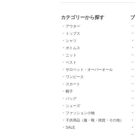
カテゴリーから探す
アウター
トップス
シャツ
ボトムス
ニット
ベスト
サロペット・オーバーオール
ワンピース
スカート
帽子
バッグ
シューズ
ファッション小物
子供用品（服・靴・雑貨・その他）
SALE