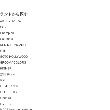
ブランドから探す
ARTE POVERA
CCP
Champion
Columbia
DENIM DUNGAREE
FITH
GOTO HOLLYWOOD
GROOVY COLORS
HIGHER
曽田 耕（Ko）
lelill
LE MELANGE
LILOU＋LILY
LinenYa
LIVERAL
MADE by sunny side up