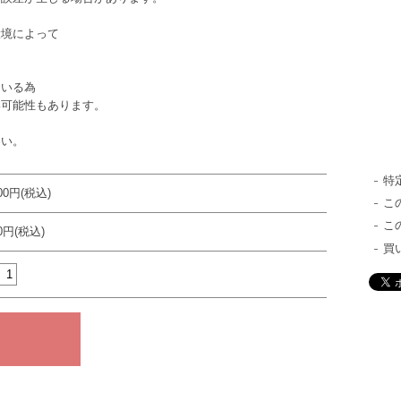
環境によって
ている為
い可能性もあります。
さい。
特
400円(税込)
こ
こ
40円(税込)
買