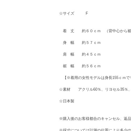
☆サイズ F
着 丈 約６０ｃｍ （背中心から裾
身 幅 約５７ｃｍ
肩 幅 約４５ｃｍ
裾 幅 約５６ｃｍ
【※着用の女性モデルは身長155ｃｍで
☆素材 アクリル60％、リヨセル35％
☆日本製
※購入後のお客様都合のキャンセル、返
※採寸については計測の位置により多少