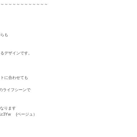
～～～～～～～～～～～～～
）
がらも
あるデザインです。
イトに合わせても
のライフシーンで
になります
OZxSX1c3Yw (ベージュ）