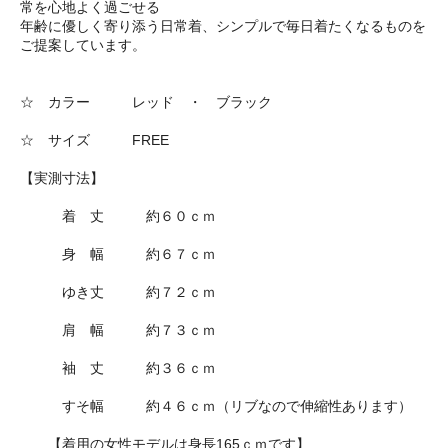
常を心地よく過ごせる
年齢に優しく寄り添う日常着、シンプルで毎日着たくなるものを
ご提案しています。
☆ カラー レッド ・ ブラック
☆ サイズ FREE
【実測寸法】
着 丈 約６０ｃｍ
身 幅 約６７ｃｍ
ゆき丈 約７２ｃｍ
肩 幅 約７３ｃｍ
袖 丈 約３６ｃｍ
すそ幅 約４６ｃｍ（リブなので伸縮性あります）
【着用の女性モデルは身長165ｃｍです】