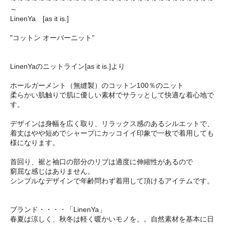
～
LinenYa [as it is.]
"コットン オーバーニット"
LinenYaのニットライン[as it is.]より
ホールガーメント（無縫製）のコットン100％のニット
柔らかい肌触りで肌に優しい素材でサラッとして快適な着心地で
す。
デザインは身幅を広く取り、リラックス感のあるシルエットで、
着丈はやや短めでシャープにカッコイイ印象で一枚で着用しても
様になります。
首回り、裾と袖口の部分のリブは適度に伸縮性があるので
窮屈な感じはありません。
シンプルなデザインで年齢問わず着用して頂けるアイテムです。
ブランド・・・・「LinenYa」
春夏は涼しく、秋冬は軽く暖かいモノを。。自然素材を基本に日