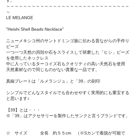
す。
～～～～～～～～～～～～～～～～～～～～～～～～～～～～～
～
LE MELANGE
"Heishi Shell Beads Necklace"
ニューメキシコ州のサントドミンゴ族に伝わる昔ながらの手作り
ビーズ
一つ一つ天然の貝殻や石をスライスして研磨した「ヒシ」ビーズ
を使用したネックレス
中に入っているターコイズ石もクオリティの高い天然石を使用
天然素材なので同じものがない貴重な一品です。
真鍮プレートは「ルメランジュ」と「39」の刻印
シンプルでどんなスタイルでも合わせやすく実用的にも重宝する
と思います♪
【39】とは・・・
※「39」はアクセサリーを製作したサンクと言うブランドです。
☆ サイズ 全長 約５５cm （※Sカンで着脱が可能で