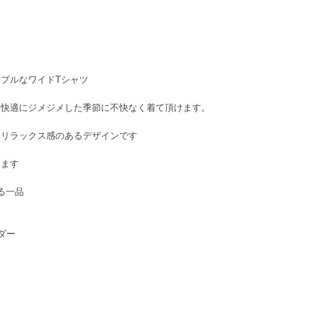
プルなワイドTシャツ
く快適にジメジメした季節に不快なく着て頂けます。
くリラックス感のあるデザインです
きます
る一品
ダー