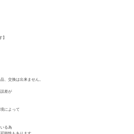
す】
返品、交換は出来ません。
の誤差が
環境によって
ている為
い可能性もあります。