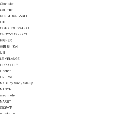
Champion
Columbia
DENIM DUNGAREE
FITH
GOTO HOLLYWOOD
GROOVY COLORS
HIGHER
曽田 耕（Ko）
lelill
LE MELANGE
LILOU＋LILY
LinenYa
LIVERAL
MADE by sunny side up
MANON
mao made
MARET
西口靴下
nunuforme