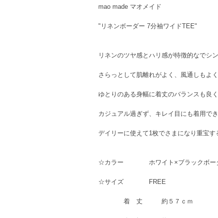
mao made マオメイド
"リネンボーダー 7分袖ワイドTEE"
リネンのツヤ感とハリ感が特徴的なでシン
さらっとして肌離れがよく、風通しもよ
ゆとりのある身幅に着丈のバランスも良
カジュアル過ぎず、キレイ目にも着用で
デイリーに使えて1枚でさまになり重宝す
☆カラー ホワイト×ブラックボー
☆サイズ FREE
着 丈 約５７ｃｍ