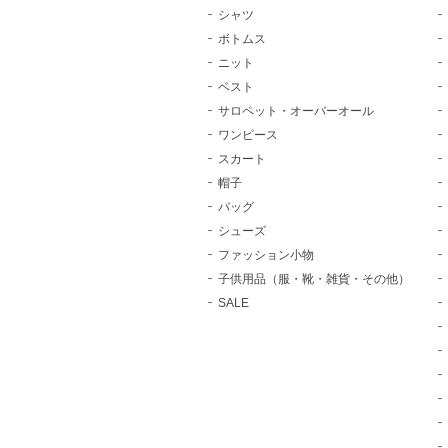
シャツ
ボトムス
ニット
ベスト
サロペット・オーバーオール
ワンピース
スカート
帽子
バッグ
シューズ
ファッション小物
子供用品（服・靴・雑貨・その他）
SALE