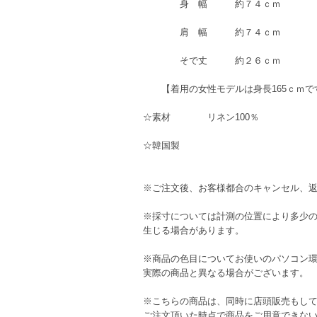
身 幅 約７４ｃｍ
肩 幅 約７４ｃｍ
そで丈 約２６ｃｍ
【着用の女性モデルは身長165ｃｍで
☆素材 リネン100％
☆韓国製
※ご注文後、お客様都合のキャンセル、
※採寸については計測の位置により多少
生じる場合があります。
※商品の色目についてお使いのパソコン
実際の商品と異なる場合がございます。
※こちらの商品は、同時に店頭販売もし
ご注文頂いた時点で商品をご用意できな