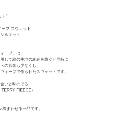
ット"
ィーブ スウェット
なシルエット
ウィーブ」は、
使用して縦の生地の縮みを防ぐと同時に、
みへの影響も少なくし、
スウィーブで作られたスウェットです。
風合いと味のでる
TERRY FIEECE）
ン着まわせる一品です。
。