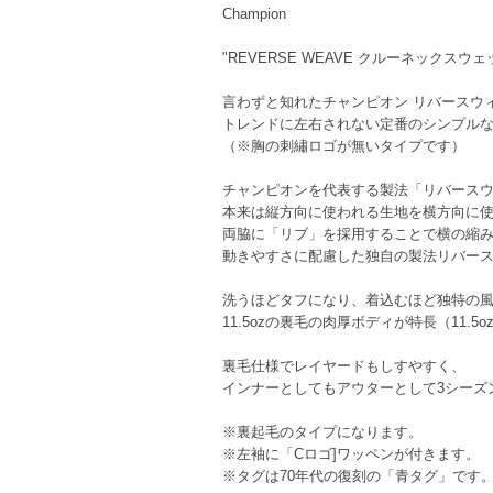
Champion
"REVERSE WEAVE クルーネックスウェ
言わずと知れたチャンピオン リバースウ
トレンドに左右されない定番のシンプル
（※胸の刺繡ロゴが無いタイプです）
チャンピオンを代表する製法「リバース
本来は縦方向に使われる生地を横方向に
両脇に「リブ」を採用することで横の縮
動きやすさに配慮した独自の製法リバー
洗うほどタフになり、着込むほど独特の
11.5ozの裏毛の肉厚ボディが特長（11.5oz 
裏毛仕様でレイヤードもしすやすく、
インナーとしてもアウターとして3シーズ
※裏起毛のタイプになります。
※左袖に「Cロゴ]ワッペンが付きます。
※タグは70年代の復刻の「青タグ」です