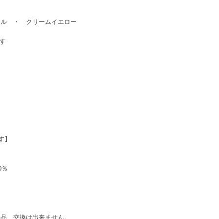
 ・ クリームイエロー
用です
す】
10％
返品、交換は出来ません。