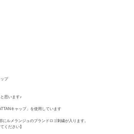
ャップ
と思います♪
HATTANキャップ」を使用しています
左側頭部にルメランジュのブランドロゴ刺繍が入ります。
してください】