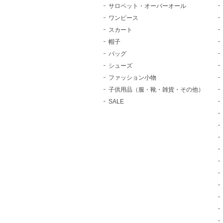
サロペット・オーバーオール
ワンピース
スカート
帽子
バッグ
シューズ
ファッション小物
子供用品（服・靴・雑貨・その他）
SALE