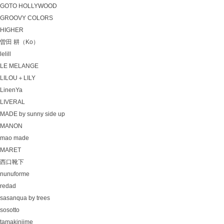
GOTO HOLLYWOOD
GROOVY COLORS
HIGHER
曽田 耕（Ko）
lelill
LE MELANGE
LILOU＋LILY
LinenYa
LIVERAL
MADE by sunny side up
MANON
mao made
MARET
西口靴下
nunuforme
redad
sasanqua by trees
sosotto
tamakiniime