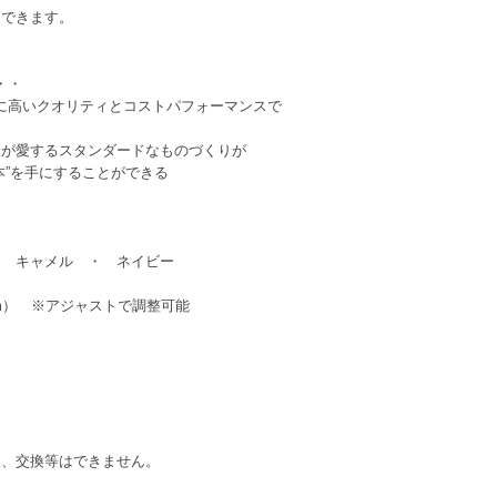
節できます。
・・
代に高いクオリティとコストパフォーマンスで
もが愛するスタンダードなものづくりが
本”を手にすることができる
 キャメル ・ ネイビー
m） ※アジャストで調整可能
品、交換等はできません。