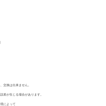
】
％
品、交換は出来ません。
の誤差が生じる場合があります。
環境によって