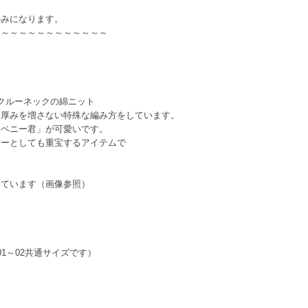
のみになります。
～～～～～～～～～～～～～
なクルーネックの綿ニット
も厚みを増さない特殊な編み方をしています。
「ペニー君」が可愛いです。
ナーとしても重宝するアイテムで
いています（画像参照）
01～02共通サイズです）