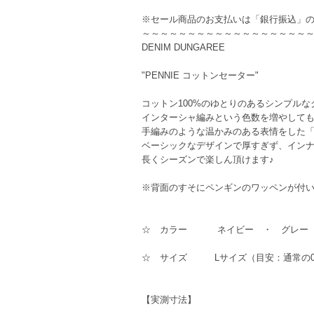
※セール商品のお支払いは「銀行振込」
～～～～～～～～～～～～～～～～～～
DENIM DUNGAREE
"PENNIE コットンセーター"
コットン100%のゆとりのあるシンプル
インターシャ編みという色数を増やして
手編みのような温かみのある表情をした
ベーシックなデザインで厚すぎず、イン
長くシーズンで楽しん頂けます♪
※背面のすそにペンギンのワッペンが付
☆ カラー ネイビー ・ グレー
☆ サイズ Lサイズ（目安：通常の
【実測寸法】