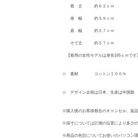
着 丈 約６２ｃｍ
身 幅 約５９ｃｍ
肩 幅 約５７ｃｍ
そで丈 約５７ｃｍ
【着用の女性モデルは身長165ｃｍです
☆ 素材 コットン１００
☆ デザイン企画は日本、生産は中国製
※購入後のお客様都合のキャンセル、返
※採寸については計測の位置により多少
※商品の色目についてお使いのパソコン