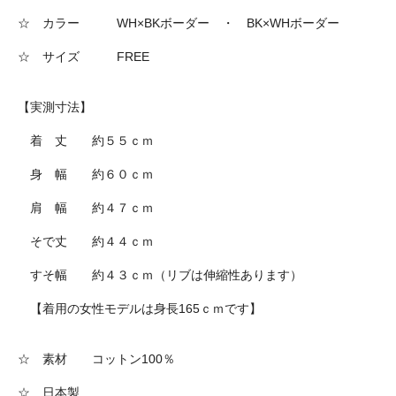
☆ カラー WH×BKボーダー ・ BK×WHボーダー
☆ サイズ FREE
【実測寸法】
着 丈 約５５ｃｍ
身 幅 約６０ｃｍ
肩 幅 約４７ｃｍ
そで丈 約４４ｃｍ
すそ幅 約４３ｃｍ（リブは伸縮性あります）
【着用の女性モデルは身長165ｃｍです】
☆ 素材 コットン100％
☆ 日本製