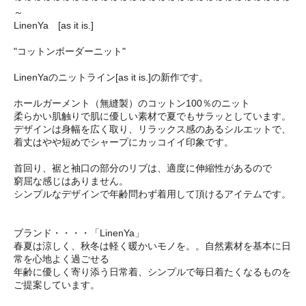
～
LinenYa [as it is.]
"コットンボーダーニット"
LinenYaのニットライン[as it is.]の新作です。
ホールガーメント（無縫製）のコットン100％のニット
柔らかい肌触りで肌に優しい素材で夏でもサラッとしています。
デザインは身幅を広く取り、リラックス感のあるシルエットで、
着丈はやや短めでシャープにカッコイイ印象です。
首回り、裾と袖口の部分のリブは、適度に伸縮性があるので
窮屈な感じはありません。
シンプルなデザインで年齢問わず着用して頂けるアイテムです。
ブランド・・・・「LinenYa」
春夏は涼しく、秋冬は軽く暖かいモノを。。自然素材を基本に日
常を心地よく過ごせる
年齢に優しく寄り添う日常着、シンプルで毎日着たくなるものを
ご提案しています。