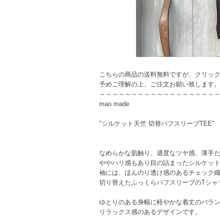
こちらの商品の送料無料ですが、クリッ
予めご理解の上、ご注文お願い致します
～～～～～～～～～～～～～～～～～～
mao made
"シルケット天竺 切替パフスリーブTEE"
なめらかな肌触り、適度なツヤ感、薄手
ややハリ感もあり目の詰まったシルケッ
袖には、ほんのり透け感のあるチェック
切り替えたふっくらパフスリーブのTシャ
ゆとりのある身幅に軽やかな着丈のバラ
リラックス感のあるデザインです。