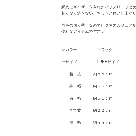
緩めにギャザーを入れたパフスリーブは
甘くなり過ぎない、ちょうど良い仕上がり
同色の切り替えなのでビジネスカジュア
便利なアイテムです(^^♪
☆カラー ブラック
☆サイズ FREEサイズ
着 丈 約５５ｃｍ
身 幅 約５６ｃｍ
肩 幅 約５１ｃｍ
そで丈 約２２ｃｍ
裾 幅 約５５ｃｍ