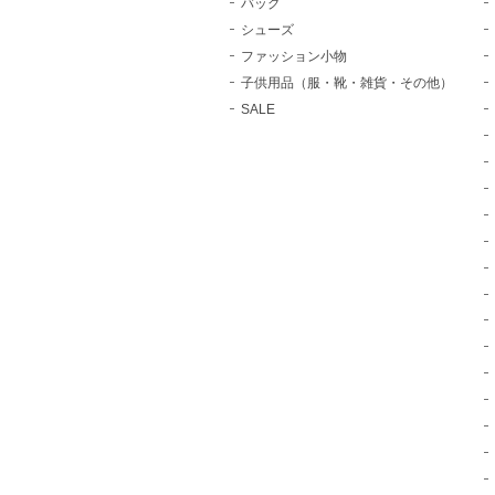
バッグ
シューズ
ファッション小物
子供用品（服・靴・雑貨・その他）
SALE