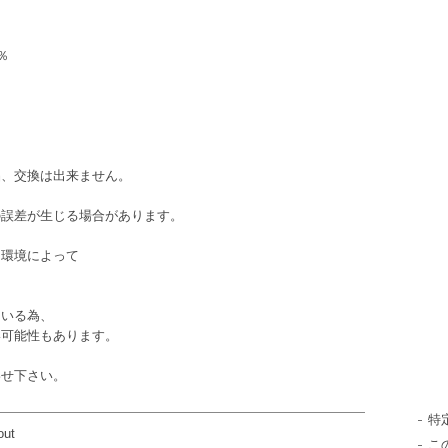
％
品、交換は出来ません。
の誤差が生じる場合があります。
ン環境によって
ている為、
い可能性もあります。
わせ下さい。
特
out
こ