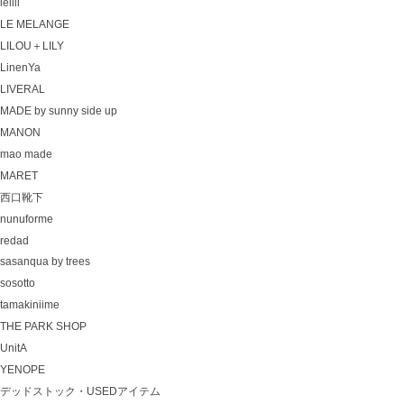
lelill
LE MELANGE
LILOU＋LILY
LinenYa
LIVERAL
MADE by sunny side up
MANON
mao made
MARET
西口靴下
nunuforme
redad
sasanqua by trees
sosotto
tamakiniime
THE PARK SHOP
UnitA
YENOPE
デッドストック・USEDアイテム