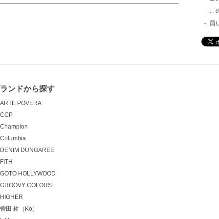
こ
買
ブランドから探す
ARTE POVERA
CCP
Champion
Columbia
DENIM DUNGAREE
FITH
GOTO HOLLYWOOD
GROOVY COLORS
HIGHER
曽田 耕（Ko）