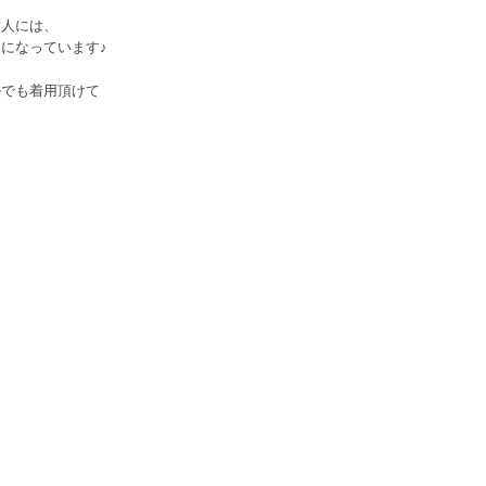
大人には、
になっています♪
ルでも着用頂けて