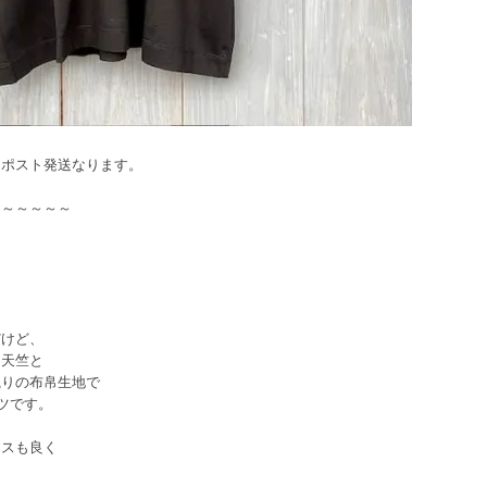
クポスト発送なります。
。
～～～～～～
だけど、
ト天竺と
織りの布帛生地で
ツです。
ンスも良く