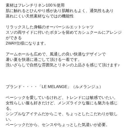
素材はフレンチリネン100％使用
肌に触れるとひんやり感があり肌離れもよく、通気性もあり
蒸れにくい天然素材ならではの機能性
リラックスした身幅のオーバーシルエットシャツ
スソの両サイドに付いたボタンを留めてカシュクールにアレンジ
ができる
2WAY仕様になります。
アームホールも広めで、風通しの良い快適なデザインで
暑い夏を快適に過ごして頂ける一着です。
洗いざらしで自然な雰囲気とリネンの上品さを感じて頂けます♪
ブランド・・・・「LE MELANGE」（ルメランジュ）
ベーシックを愛しているけれど、トレンドには敏感でいたい。
女性らしい服も好きだけど、メンズライクな服にも魅力を感じ
る。
シンプルなアイテムだからこそ、ちょっとしたこだわりが欲し
い。
ベーシックだから、センスやちょっとした気遣いが必要。