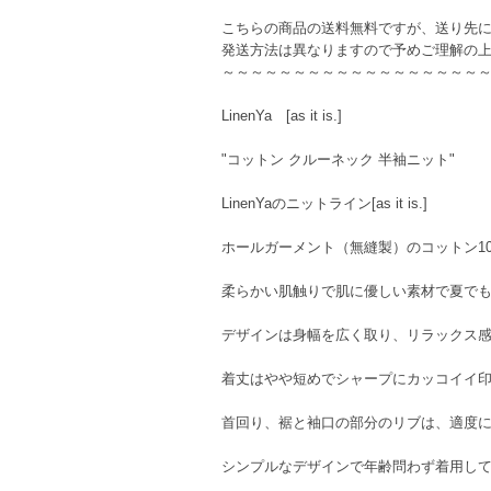
こちらの商品の送料無料ですが、送り先
発送方法は異なりますので予めご理解の
～～～～～～～～～～～～～～～～～～
LinenYa [as it is.]
"コットン クルーネック 半袖ニット"
LinenYaのニットライン[as it is.]
ホールガーメント（無縫製）のコットン1
柔らかい肌触りで肌に優しい素材で夏で
デザインは身幅を広く取り、リラックス
着丈はやや短めでシャープにカッコイイ
首回り、裾と袖口の部分のリブは、適度
シンプルなデザインで年齢問わず着用し