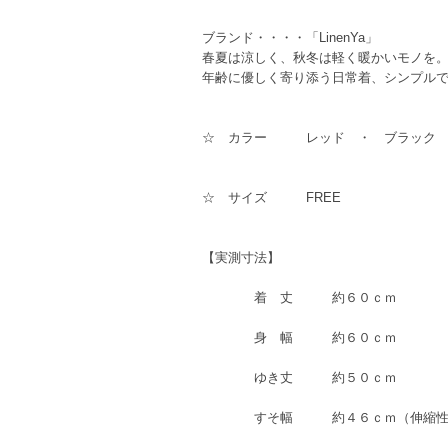
ブランド・・・・「LinenYa」
春夏は涼しく、秋冬は軽く暖かいモノを
年齢に優しく寄り添う日常着、シンプル
☆ カラー レッド ・ ブラック
☆ サイズ FREE
【実測寸法】
着 丈 約６０ｃｍ
身 幅 約６０ｃｍ
ゆき丈 約５０ｃｍ
すそ幅 約４６ｃｍ（伸縮性あ